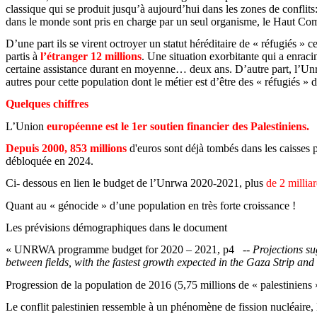
classique qui se produit jusqu’à aujourd’hui dans les zones de conflit
dans le monde sont pris en charge par un seul organisme, le Haut Comm
D’une part ils se virent octroyer un statut héréditaire de « réfugiés » 
partis à
l’étranger 12 millions
. Une situation exorbitante qui a enraci
certaine assistance durant en moyenne… deux ans. D’autre part, l’
Un
autres pour cette population dont le métier est d’être des « réfugiés » de
Quelques chiffres
L’Union
européenne est le 1er soutien financier des Palestiniens.
Depuis 2000, 853 millions
d'euros sont déjà tombés dans les caisses 
débloquée en 2024.
Ci- dessous en lien le budget de l’
Unrwa
2020-2021, plus
de 2 milliar
Quant au « génocide » d’une population en très forte croissance !
Les prévisions démographiques dans le document
« UNRWA programme budget for 2020 – 2021, p4
--
Projections
su
between
fields
,
with
the
fastest
growth
expected
in the Gaza
Strip
and
Progression de la population de 2016 (5,75 millions de « palestiniens
Le conflit palestinien ressemble à un phénomène de fission nucléaire, l