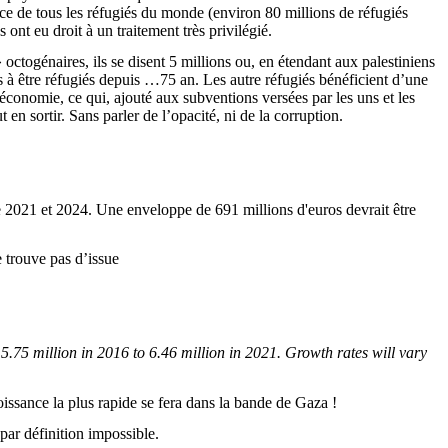
nce de tous les réfugiés du monde (environ 80 millions de réfugiés
nt eu droit à un traitement très privilégié.
 octogénaires, ils se disent 5 millions ou, en étendant aux palestiniens
ls à être réfugiés depuis …75 an. Les autre réfugiés bénéficient d’une
économie, ce qui, ajouté aux subventions versées par les uns et les
t en sortir. Sans parler de l’opacité, ni de la corruption.
 2021 et 2024. Une enveloppe de 691 millions d'euros devrait être
 trouve pas d’issue
5.75 million in 2016 to 6.46 million in 2021.
Growth
rates
will
vary
roissance la plus rapide se fera dans la bande de Gaza !
par définition impossible.