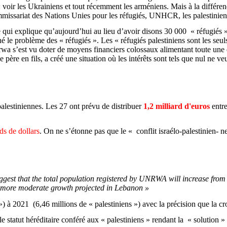
s: voir les Ukrainiens et tout récemment les arméniens. Mais à la différe
issariat des Nations Unies pour les réfugiés, UNHCR, les palestiniens o
ce qui explique qu’aujourd’hui au lieu d’avoir disons 30 000 « réfugiés »
né le problème des « réfugiés ». Les « réfugiés palestiniens sont les seu
rwa
s’est vu doter de moyens financiers colossaux alimentant toute une 
 père en fils, a créé une situation où les intérêts sont tels que nul ne veu
palestiniennes. Les 27 ont prévu de distribuer
1,2 milliard d'euros
entre
ds de dollars
. On ne s’étonne pas que le « conflit
israélo-palestinien-
ne
ggest
that
the total population
registered
by UNRWA
will
increase
from
 more
moderate
growth
projected
in Lebanon »
 ») à 2021
(6,46 millions de « palestiniens ») avec la précision que la c
e statut héréditaire conféré aux « palestiniens » rendant la « solution » 