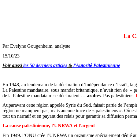
La Ca
Par Evelyne
Gougenheim, analyste
15/10/23
Voir aussi
les 50 derniers articles
&
l'Autorité Palestinienne
En 1948, au lendemain de la déclaration d’Indépendance d’Israël, la gu
La Palestine mandataire, sous mandat britannique, n’avait rien de « 
de la Palestine mandataire se déclaraient …
arabes
. Pas palestiniens.
Auparavant cette région appelée Syrie du Sud, faisait partie de l’empi
région ne manquent pas, mais
aucune trace
de « palestiniens ». Où est
tout un narratif et en payant des relais pour garantir sa diffusion perm
La cause palestinienne, l’UNRWA et l’argent
Fin 1949, l’ONU crée l’UNRWA un organisme spécialement dédié aux « r