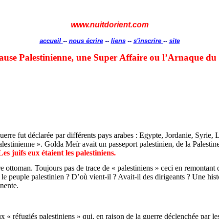
www.nuitdorient.com
accueil
--
nous écrire
--
liens
--
s'inscrire
--
site
use Palestinienne, une Super Affaire ou l’Arnaque du 
erre fut déclarée par différents pays arabes : Egypte, Jordanie, Syrie, L
palestinienne ». Golda
Meïr
avait un passeport palestinien, de la Palesti
Les juifs eux étaient les palestiniens.
re ottoman. Toujours pas de trace de « palestiniens » ceci en remontant 
 le peuple palestinien ? D’où vient-il ? Avait-il des dirigeants ? Une his
anente.
éfugiés palestiniens » qui, en raison de la guerre déclenchée par les 