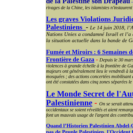
de la Palestine son Drapeau
rivages de la Chine, les islamistes n'instaurent 
Les graves Violations Juridi
Palestiniens_
-
Le 14 juin 2018, l’
Nations Unies a condamné Israël et l’a 
la situation actuelle dans la bande de G
Fumée et Miroirs : 6 Semaines de
Frontière de Gaza
-
Depuis le 30 mar
violences à grande échelle à la frontière de G
majeurs ont généralement lieu le vendredi à la 
mosquées ; des actions concertées mobilisant 
ont été constatées dans cinq zones séparées le l
Le Monde Secret de l'Aut
Palestinienne
-
On se serait atten
occidentaux se soient réveillés et aient remarq
font un mauvais usage de l'argent des contribua
Quand l’Historien Palestinien Abdel-
pas de Peuple Palestinien, l'Occident