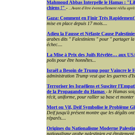
Mahmoud Abbas Interpelle le Hamas : "Libé
chiens !"
-
...Avant d'être éventuellement réélu après
Gaza: Comment en Finir Très Rapidement
mise en place depuis 17 mois....
Adieu la Fausse et Néfaste Cause Palestini
arabes dits " Falestiniens " pour " partager la 
échec....
La Mise à Prix des Juifs Révélée… aux US
polis pour être honnêtes...
Israël a Besoin de Trump pour Vaincre le
H
administration Trump veut que les guerres d'Is
Terroriser les Israéliens et Susciter l'Empath
de la Propagande du Hamas
-
le Hamas soig
récit, uniforme, pour rallier sa base et monter
Mort ou Vif, Deif Symbolise le Problème 
Deif jusqu'à présent montre que les dégâts ont 
réparés....
Origines du Nationalisme Moderne Palestin
nationalisme arabe palestinien est étroitement 