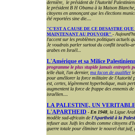
dernière,
le président de l'Autorité Palestin
le président B H Obama à la Maison Blanche,
citoyens en annonçant que les élections munic
été reportées sine die....
"C'EST A CAUSE DE CE DESASTRE QUE
-
Aujourd'hu
MAINTENANT AU POUVOIR"
l'accent sur les problèmes politiques actuels q
Je voudrais parler surtout du conflit israélo-ar
arabes en Israël...
L'Amérique et sa Milice Palestinie
programme le plus stupide jamais entrepris 
telle était, l'an dernier,
ma façon de qualifier
le
pour améliorer la force militaire de l'Autorité
est, certes, légèrement hyperbolique, mais perti
augmentent la force de frappe des ennemis de 
israélien.
...
LA PALESTINE, UN VERITABL
L'APARTHEID
-
En 1948
, la Ligue Ara
modèle sud-africain de
l'Apartheid à la Pales
refuser aux Juifs les droits comme citoyens d'Is
guerre totale pour éliminer le nouvel état juif, 