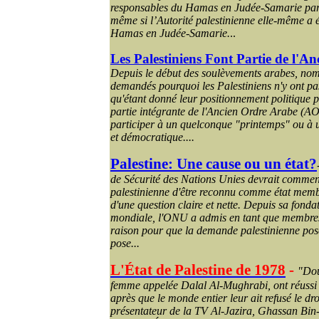
responsables du Hamas en Judée-Samarie par 
même si l’Autorité palestinienne elle-même a 
Hamas en Judée-Samarie.
..
Les Palestiniens Font Partie de l'
Depuis le début des soulèvements arabes, nom
demandés pourquoi les Palestiniens n'y ont pas
qu'étant donné leur positionnement politique p
partie intégrante de l'Ancien Ordre Arabe (AOA)
participer à un quelconque "printemps" ou à 
et démocratique....
Palestine: Une cause ou un état?
de Sécurité des Nations Unies devrait commen
palestinienne d'être reconnu comme état memb
d'une question claire et nette. Depuis sa fond
mondiale, l'ONU a admis en tant que membres p
raison pour que la demande palestinienne pos
pose...
L'État de Palestine de 1978
-
"Dou
femme appelée
Dalal
Al-
Mughrabi
, ont réussi
après que le monde entier leur ait refusé le droi
présentateur de la TV Al-
Jazira
,
Ghassan
Bin