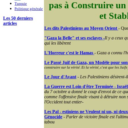
pas à Construire un
Turquie
Politique générale
et Stab
Les 50 derniers
articles
Les dits Palestiniens au Moyen Orient
- Que
"Gaza la Belle" et ses esclaves -
Il y a ceux q
qui les libèrent
L'Horreur c'est le Hamas
-
Gaza a connu l'ho
Le Passé Juif de Gaza, un Modèle pour so
construire sur la vérité. Et la vérité, c'est que les Juifs
Le Jour d'Avant
-
Les Palestiniens désirent-i
La Guerre est Loin d'être Terminée - Israë
du 7 octobre a donné le coup d'envoi de ce que
comme l'offensive finale visant à détruire non 
l'Occident tout entier
-
Les Pal - estiniens ne Veulent ni un, ni deux
Génocide
-
Parler de victoire finale est l'ult
tabou