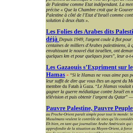
de Palestine comme Etat indépendant. La ment
précise « Que la Chambre croit que le Gouver
Palestine à côté de l’Etat d’Israël comme con
solution à deux états ».
Les Folies des Arabes dits Palest
déjà
Depuis
1949, l
'argent coule à flot pour
centaines de milliers d'Arabes palestiniens, à
envahissant le nouvel état israélien, ont deman
quelques km et pour quelques jours", leur a-t-o
Les
Gazaouis
s’Expriment sur le
Hamas
-
“
Si le Hamas ne vous aime pas po
leur suffit de dire que vous êtes un agent du M
membre du Fatah à Gaza. “
Le Hamas voulait 
gagner la guerre médiatique contre Israël en 
télévision et puis obtenir l’argent du Qatar
” —
Pauvre Palestine, Pauvre Peuple 
au Proche-Orient paraît simple pour tout le monde: les
Musulmans veulent le contrôle de sites qu’ils considè
Eh bien, en tant que journaliste Arabe Américain qui 
approfondie de la situation au Moyen-Orient, à force d