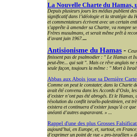
La Nouvelle
Charte
du Hamas,
Depuis
plusieurs
jours
les
médias
publient
des 
significatif
dans
l’idéologie
et la
stratégie
du 
et
commentateurs
écrivent
avec
un certain
ent
s’apprête
à amender
sa
Chartre
,
va
rompre
se
Frères
musulmans
, et
serait
même
prêt à
reco
d’avant
juin
1967.
...
Antisionisme du Hamas
-
Ceux
finissent pas de psalmodier : " Le Hamas et Isr
peut-être... qui sait ". Mais ce rêve anglais ne
seule façon, toujours la même : " Mort à Israël
Abbas aux Abois joue sa Dernière Carte. 
Comme on peut le constater, dans la Charte d
avait été convenu dans les Accords d’Oslo, les a
d’exister n’ont pas été abrogés. Et le Hamas,
résolution du conflit israélo-palestinien, est trè
existera et continuera d’exister jusqu’à ce que
anéanti d’autres auparavant. » ...
Rappel d'une des plus Grosses Falsificat
aujourd’hui, en Europe, et, surtout, en France,
d’exprimer un point de vue « pro-israélien » d