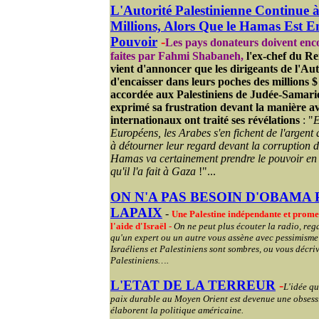
L'Autorité Palestinienne Continue à
Millions, Alors Que le Hamas Est E
Pouvoir
-
Les pays donateurs doivent enc
faites par
Fahmi
Shabaneh
,
l'ex-chef du Re
vient d'annoncer que les dirigeants de l'Au
d'encaisser dans leurs poches des millions $
accordée aux Palestiniens de Judée-Samarie
exprimé sa frustration devant la manière av
internationaux ont traité ses révélations
: "
E
Européens, les Arabes s'en fichent de l'argent q
à détourner leur regard devant la corruption de
Hamas va certainement prendre le pouvoir en
qu'il l'a fait à Gaza
!"...
ON N'A PAS BESOIN D'OBAMA
LAPAIX
-
Une Palestine indépendante et promet
l'aide d'Israël -
On ne peut plus écouter la radio, rega
qu'un expert ou un autre vous assène avec pessimisme 
Israéliens et Palestiniens sont sombres, ou vous décri
Palestiniens….
L'ETAT DE LA TERREUR
-
L'idée qu
paix durable au Moyen Orient est devenue une obsess
élaborent la politique américaine.