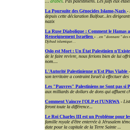
…
arabes
. Pas palestiniens. Les juifs eux étai
La Poursuite des Génocides Islamo-Nazis
-
depuis cette déclaration Balfour...les dirigeant
nazix
La Ruse Diabolique : Comment le Hamas a 
Renseignement Israélien
-
...e
n " donnant " des 
Djihad islamique…
Oslo est Mort : Un État Palestinien n'Exist
de le faire revivre, nous ferions bien de lui off
nom....
L'Autorité Palestinienne n'Est Plus Viable
son territoire a contraint Israël à effectuer des 
Les "Pauvres" Palestiniens ne Sont pas si 
aux milliards de dollars de dons qui affluent c
Comment Vaincre l'OLP et l'UNRWA
-
Lis
feront toute la différence...
Le Roi Charles III est un Problème pour les
famille royale d'être enterrée à Jérusalem tém
date pour la capitale de la Terre Sainte ...