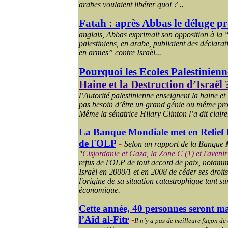
arabes voulaient libérer quoi ? ..
Fatah : après Abbas le déluge pr
anglais, Abbas exprimait son opposition à la 
palestiniens, en arabe, publiaient des déclarat
en armes” contre Israël...
Pourquoi les Ecoles Palestinienn
Haine et la Destruction d’Israël 
l’Autorité palestinienne enseignent la haine et l
pas besoin d’être un grand génie ou même pro-
Même la sénatrice Hilary Clinton l’a dit claire
La Banque Mondiale met en Relief l
de l'OLP
-
Selon un rapport de la Banque 
"
Cisjordanie et Gaza, la Zone C (1) et l'aveni
refus de l'OLP de tout accord de paix, notamme
Israël en 2000/1 et en 2008 de céder ses droit
l'origine de sa situation catastrophique tant su
économique.
Cette année, 40 personnes seront m
l’Aïd al-Fitr
-
Il n’y a pas de meilleure façon d