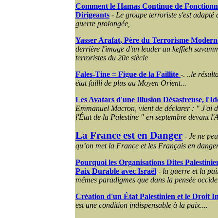
Comment le Hamas Continue de Fonctionner
Dirigeants
-
Le groupe terroriste s'est adapté 
guerre prolongée,
Yasser Arafat, Père du Terrorisme Moderne
derrière l'image d'un leader au keffieh savamm
terroristes du 20e siècle
Fales-Tine = Figue de la Faillite
-. ..
le résult
état failli de plus au Moyen Orient...
Les Avatars d'une Illusion Désastreuse, l'I
Emmanuel Macron, vient de déclarer : " J'ai 
l'État de la Palestine " en septembre devant 
La France est en Danger
-
Je ne peu
qu’on met la France et les Français en dange
Pourquoi les Organisations Dites Palestini
Paix Durable avec Israël
-
la guerre et la pai
mêmes paradigmes que dans la pensée occide
Création d'un État Palestinien et le Droit I
est une condition indispensable à la paix....