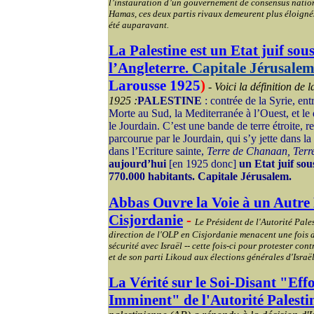
l’instauration d’un gouvernement de consensus nationa
Hamas, ces deux partis rivaux demeurent plus éloignés 
été auparavant.
La Palestine est un Etat juif so
l’Angleterre.
Capitale Jérusale
Larousse 1925
)
-
Voici la définition de 
1925 :
PALESTINE
: contrée de la Syrie, ent
Morte au Sud, la Mediterranée à l’Ouest, et le d
le Jourdain. C’est une bande de terre étroite, re
parcourue par le Jourdain, qui s’y jette dans la
dans l’Ecriture sainte,
Terre de Chanaan, Terr
aujourd’hui
[en 1925 donc]
un Etat juif sou
770.000 habitants. Capitale Jérusalem.
Abbas Ouvre la Voie à un Autre 
Cisjordanie
-
Le Président de l'Autorité Pal
direction de l'OLP en Cisjordanie menacent une fois d
sécurité avec Israël -- cette fois-ci pour protester cont
et de son parti Likoud aux élections générales d'Israël
La Vérité sur le Soi-Disant "Ef
Imminent" de l'Autorité Palesti