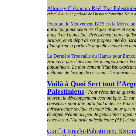
Allons-y Créons un Réél Etat Palestini
existé, à aucune période de l'histoire humaine. Nous al
Pourquoi le Mouvement BDS est la Mort d'un F
aurait pu jouer selon les règles arabes et expu
mais il ne l'a pas fait. Précisément parce qu'Isr
Arabes, et en dépit de ses propres intérêts, Isr
plate-forme à partir de laquelle ceux-ci recherc
La Dernière Trouvaille du Hamas pour Empoiso
Hamas a passé des années à empoisonner le cœu
palestiniens. Le mouvement islamiste expérime
méthode de lavage de cerveau : l'exorcisme....
Voilà à Quoi
Sert
tout
l’Arg
Palestiniens
-
Pour
résoudre
la questi
souvent
le
développement
économique
.
Et
sur
consensus pour dire
qu’il
faut
aider les
Palest
infrastructure
sociale
et
matérielle
pour
qu’un
émerger
.
Néanmois
peu
de gens
s’interrogent
envoyées
à
l’Autorité
palestinienne
(AP)
et
su
Conflit Israélo-Palestinien: Répon