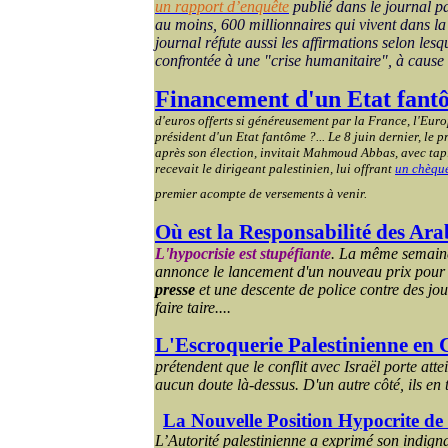
un rapport d’enquête
publié dans le journal 
au moins, 600 millionnaires qui vivent dans 
journal réfute aussi les affirmations selon les
confrontée à une "crise humanitaire", à cause 
Financement d'un Etat fant
d'euros offerts si généreusement par la France, l'Eur
président d'un Etat fantôme ?... Le 8 juin dernier, le
après son élection, invitait Mahmoud Abbas, avec tapi
recevait le dirigeant palestinien, lui offrant
un chèque
premier acompte de versements à venir.
Où est la Responsabilité des Ara
L'hypocrisie est stupéfiante
. La même semaine,
annonce le lancement d'un nouveau prix pou
presse
et une descente de police contre des jour
faire taire....
L'Escroquerie Palestinienne en C
prétendent que le conflit avec Israël porte atte
aucun doute là-dessus. D'un autre côté, ils en t
La Nouvelle Position Hypocrite 
L’Autorité palestinienne a exprimé son indigna