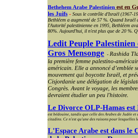
est en G
Bethehem Arabe Palestinien
les Juifs
-
Sous le contrôle d'Israël (1967-1
Bethléem a augmenté de 57 %. Quand Israël a l
l'Autorité palestinienne en 1995, Bethléem ava
80%. Aujourd'hui, il n'est plus que de 20 %. Qu
Ledit Peuple Palestinien
Gros Mensonge
Rashida
Tl
-
la première femme palestino-américai
américain. Elle a annoncé d’emblée s
mouvement qui boycotte Israël, et prévo
Cisjordanie une délégation de législa
Congrès. Avant le voyage, les membre
devraient étudier un peu l'histoire.
Le Divorce OLP-Hamas est D
est bédouine, tandis que celle des Arabes de Judée et 
citadins. Ce n'est qu'une des raisons pour lesquelles 
L'Espace Arabe est dans le 