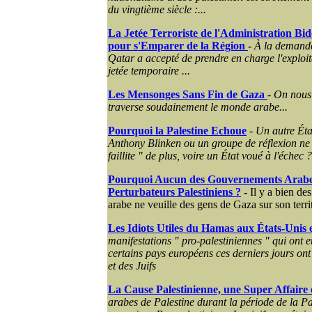
du vingtième siècle :...
La Jetée Terroriste de l'Administration Bi
pour s'Emparer de la Région
-
À la demande
Qatar a accepté de prendre en charge l'exploit
jetée temporaire ...
Les Mensonges Sans Fin de Gaza
-
On nous 
traverse soudainement le monde arabe...
Pourquoi la Palestine Echoue
-
Un autre Éta
Anthony Blinken ou un groupe de réflexion ne 
faillite " de plus, voire un État voué à l'échec ?
Pourquoi Aucun des Gouvernements Arabes
Perturbateurs Palestiniens ?
-
Il y a bien de
arabe ne veuille des gens de Gaza sur son territ
Les Idiots Utiles du Hamas aux États-Unis 
manifestations " pro-palestiniennes " qui ont e
certains pays européens ces derniers jours ont
et des Juifs
La Cause Palestinienne, une Super Affaire 
arabes de Palestine durant la période de la Pa