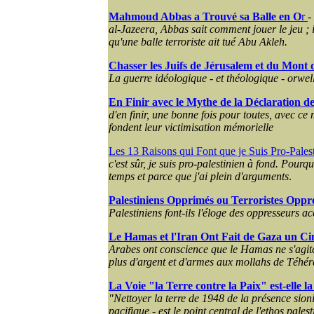
Mahmoud Abbas a Trouvé sa Balle en O
r
-
al-Jazeera, Abbas sait comment jouer le jeu ; 
qu'une balle terroriste ait tué Abu Akleh.
Chasser les Juifs de Jérusalem et du Mont 
La guerre idéologique - et théologique - orwelli
En Finir avec le Mythe de la Déclaration d
d'en finir, une bonne fois pour toutes, avec ce 
fondent leur victimisation mémorielle
Les 13 Raisons qui Font que je Suis Pro-Palest
c'est sûr, je suis pro-palestinien à fond. Pourq
temps et parce que j'ai plein d'arguments
.
Palestiniens Opprimés ou Terroristes Oppr
Palestiniens font-ils l'éloge des oppresseurs ac
Le Hamas et l'Iran Ont Fait de Gaza un Ci
Arabes ont conscience que le Hamas ne s'agit
plus d'argent et d'armes aux mollahs de Téhér
La Voie "la Terre contre la Paix" est-elle l
"Nettoyer la terre de 1948 de la présence sioni
pacifique - est le point central de l'ethos palest