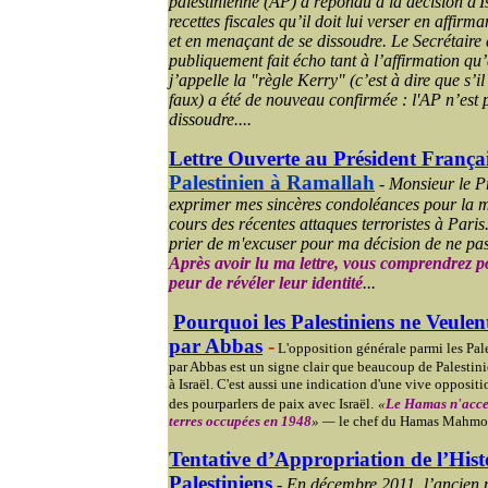
palestinienne (AP) a répondu à la décision d'Is
recettes fiscales qu’il doit lui verser en affirman
et en menaçant de se dissoudre. Le Secrétaire
publiquement fait écho tant à l’affirmation q
j’appelle la "règle Kerry" (c’est à dire que s’il 
faux) a été de nouveau confirmée : l'AP n’est pa
dissoudre....
Lettre Ouverte au Président França
Palestinien à Ramallah
-
Monsieur le Pr
exprimer mes sincères condoléances pour la m
cours des récentes attaques terroristes à Pari
prier de m'excuser pour ma décision de ne pas 
Après avoir lu ma lettre, vous comprendrez 
peur de révéler leur identité
...
Pourquoi les Palestiniens ne Veule
par Abbas
-
L'opposition générale parmi les Pal
par Abbas est un signe clair que beaucoup de Palestini
à Israël. C'est aussi une indication d'une vive oppositio
des pourparlers de paix avec Israël.
«
Le Hamas n'accep
terres occupées en 1948
» —
le chef du Hamas Mahmo
Tentative d’Appropriation de l’Histo
Palestiniens
-
En décembre 2011, l’ancien 