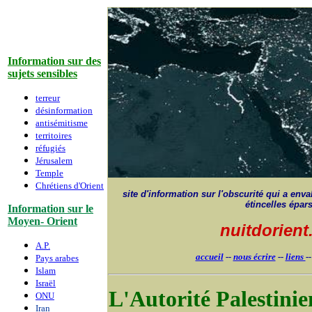
Information sur des
sujets sensibles
terreur
désinformation
antisémitisme
territoires
réfugiés
Jérusalem
Temple
Chrétiens d'Orient
site d'information sur l'obscurité qui a envah
étincelles épar
Information sur le
Moyen- Orient
nuitdorien
A.P.
accueil
--
nous écrire
--
liens
-
Pays arabes
Islam
Israë
l
L'Autorité Palestini
ONU
Iran