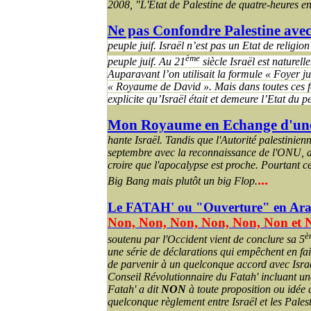
2008, "L'État de Palestine de quatre-heures e
Ne pas Confondre Palestine avec
peuple juif. Israël n’est pas un Etat de religion
ème
peuple juif. Au 21
siècle Israël est naturell
Auparavant l’on utilisait la formule « Foyer jui
« Royaume de David ». Mais dans toutes ces for
explicite qu’Israël était et demeure l’Etat du peu
Mon Royaume en Echange d'une
hante Israël. Tandis que l'Autorité palestinie
septembre avec la reconnaissance de l'ONU, 
croire que l'apocalypse est proche. Pourtant ce 
...
Big Bang mais plutôt un big Flop.
Le FATAH' ou "Ouverture" en Ara
Non, Non, Non, Non, Non, Non et 
è
soutenu par l'Occident vient de conclure sa 5
une série de déclarations qui empêchent en f
de parvenir à un quelconque accord avec Isr
Conseil Révolutionnaire du Fatah' incluant une 
Fatah' a dit
NON
à toute proposition ou idée 
quelconque règlement entre Israël et les Palest