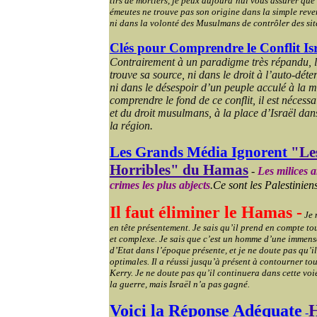
tirs de mortiers, je peux aujourd’hui vous assurer que 
émeutes ne trouve pas son origine dans la simple reve
ni dans la volonté des Musulmans de contrôler des site
Clés pour Comprendre le Conflit Is
Contrairement à un paradigme très répandu, le 
trouve sa source, ni dans le droit à l’auto-dét
ni dans le désespoir d’un peuple acculé à la
comprendre le fond de ce conflit, il est nécessa
et du droit musulmans, à la place d’Israël dans
la région.
Les Grands Média Ignorent
"Les
Horribles" du Hamas
-
Les milices 
crimes les plus abjects
.
Ce sont les Palestinien
Il faut éliminer le Hamas -
Je 
en tête présentement. Je sais qu’il prend en compte to
et complexe.
Je sais que c’est un homme d’une immense
d’Etat dans l’époque présente, et je ne doute pas qu’il
optimales. Il a réussi jusqu’à présent à contourner to
Kerry. Je ne doute pas qu’il continuera dans cette voi
la guerre, mais Israël n’a pas gagné.
Voici la Réponse Adéquate
H
-