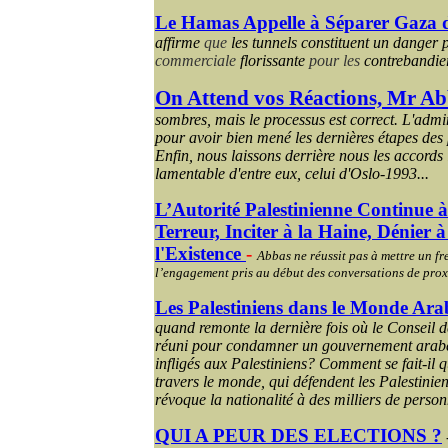
Le Hamas Appelle à Séparer Gaza de
affirme
que
les tunnels constituent un danger
commerciale
florissante
pour les
contrebandie
On Attend vos Réactions, Mr A
sombres, mais le processus est correct. L'admi
pour avoir bien mené les dernières étapes des 
Enfin, nous laissons derrière nous les accords
lamentable d'entre eux, celui d'Oslo-1993...
L’Autorité Palestinienne Continue à 
Terreur, Inciter à la Haine, Dénier à 
l'Existence
-
Abbas ne réussit pas à mettre un fre
l’engagement pris au début des conversations de proxi
Les Palestiniens dans le Monde Ara
quand remonte la dernière fois où le Conseil d
réuni pour condamner un gouvernement arabe
infligés aux Palestiniens? Comment se fait-il q
travers le monde, qui défendent les Palestinien
révoque la nationalité à des milliers de perso
QUI A PEUR DES ELECTIONS ?