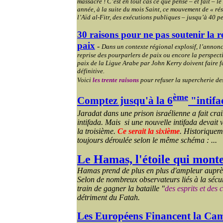
massacre ! C’est en tout cas ce que pense – et fait – l
année, à la suite du mois Saint, ce mouvement de « ré
l’Aïd al-Fitr, des exécutions publiques – jusqu’à 40 p
30 raisons pour ne pas soutenir la r
paix
-
Dans un contexte régional explosif, l’annonc
reprise des pourparlers de paix ou encore la perspect
paix de la Ligue Arabe par John Kerry doivent faire f
définitive.
Voici
les trente raisons
pour refuser la supercherie de
ème
Comptez jusqu'à la 6
"intif
Jaradat
dans une prison israélienne a fait cra
intifada. Mais si une nouvelle intifada devait v
la troisième.
Ce serait la sixième
. Historiquem
toujours déroulée selon le même schéma : ...
Le Hamas, l'étoile qui mont
Hamas prend de plus en plus d'ampleur auprès
Selon de nombreux observateurs liés à la sécu
train de gagner la bataille "
des esprits et des
détriment du Fatah.
Les Européens Financent la C