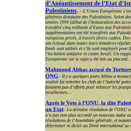
d’Anéantissement de l’Etat d’Isr
Palestiniens
. -
L’Union Européenne s’enorg
généreux donataire des Palestiniens. Selon des 
années 1994 (début de l’instauration des acco
transféré cinq milliards d’Euros aux Palestin
supplémentaires ont été transférés aux Palest
européens privés, à travers divers cadres. D
ont échoué dans toutes leurs tentatives répét
fonds sont utilisés et s’ils sont employés pour 
l’incitation antijuive et contre Israël. Un rap
Européenne sur le sujet a été mis au placard.
..
Mahmoud Abbas accusé de Tortures 
ONG
-
Il y a quelques jours Abbas a menac
vouloir lui remettre les clefs de l’Autorité pale
faisaient pas d’efforts pour relancer les pourpa
israéliennes…
Après le Vote à l’ONU, la dite Pales
un Etat
-
La dernière résolution de l’ONU n’
n’a pas non plus accordé un nouveau statut au
résolutions de l’Assemblée générale, et notam
déterminer ni dicter au Droit international sa 