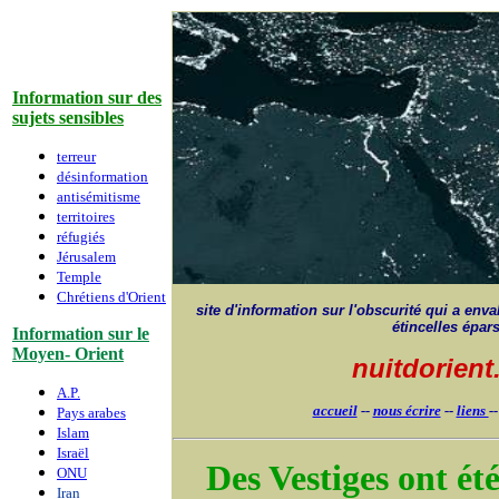
Information sur des
sujets sensibles
terreur
désinformation
antisémitisme
territoires
réfugiés
Jérusalem
Temple
Chrétiens d'Orient
site d'information sur l'obscurité qui a envah
étincelles épar
Information sur le
Moyen- Orient
nuitdorien
A.P.
accueil
--
nous écrire
--
liens
-
Pays arabes
Islam
Israë
l
Des Vestiges ont ét
ONU
Iran