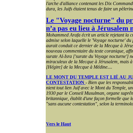
l'arche d'alliance contenant les Dix Commande
dura, les Juifs étaient tenus de faire un pèler
Le "Voyage nocturne" du p
n’a pas eu lieu à Jérusalem
Mohammed Arafa écrit un article rejetant la
admise selon laquelle le 'Voyage nocturne' d
aurait conduit ce dernier de la Mecque à Jéru
nouveau commentaire du texte coranique, affi
surate Al-Isra ['surate du Voyage nocturne'] n
miraculeux de la Mecque à Jérusalem, mais à 
[Hégire] de la Mecque à Médine....
LE MONT DU TEMPLE EST LIÉ AU J
CONTESTATION
-
Bien que les responsab
nient tout lien Juif avec le Mont du Temple, un
1930 par le Conseil Musulman, organe suprê
britannique, établit d'une façon formelle que l
"sans aucune contestation", selon la terminol
Vers le Haut