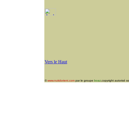
Vers le Haut
©
www.nuitdorient.com
par le groupe
boaz
,copyright autorisé s