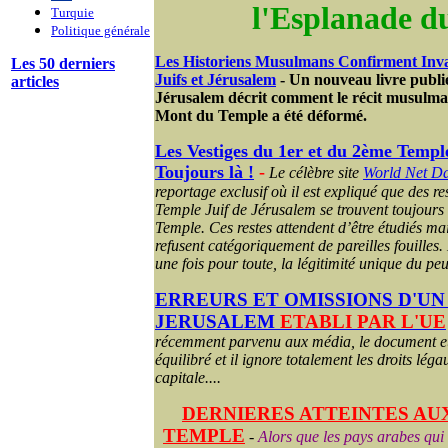
l'Esplanade d
Turquie
Politique générale
Les Historiens Musulmans Confirment Inva
Les 50 derniers
Juifs et Jérusalem
- Un nouveau livre publi
articles
Jérusalem décrit comment le récit musulman s
Mont du Temple a été déformé.
Les Vestiges du 1er et du 2ème Templ
Toujours là !
-
Le célèbre site
World Net Da
reportage exclusif où il est expliqué que des r
Temple Juif de Jérusalem se trouvent toujours
Temple. Ces restes attendent d’être étudiés m
refusent catégoriquement de pareilles fouilles. 
une fois pour toute, la légitimité unique du peu
ERREURS ET OMISSIONS D'UN
JERUSALEM
ETABLI PAR L'UE
récemment parvenu aux média, le document e
équilibré et il ignore totalement les droits léga
capitale.
...
DERNIERES ATTEINTES AUX
TEMPLE
-
Alors que les pays arabes qui 