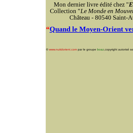
Mon dernier livre
édité
chez
"
E
Collection "
Le Monde en Mouve
Château - 80540 Saint-
“
Quand le Moyen-Orient verr
©
www.nuitdorient.com
par le groupe
boaz
,copyright autorisé s