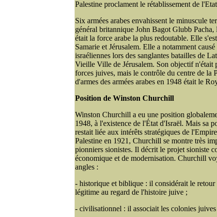
Palestine proclament le rétablissement de l'Etat 
Six armées arabes envahissent le minuscule terri
général britannique John Bagot Glubb Pacha, 
était la force arabe la plus redoutable. Elle s'e
Samarie et Jérusalem. Elle a notamment causé 
israéliennes lors des sanglantes batailles de La
Vieille Ville de Jérusalem. Son objectif n'était 
forces juives, mais le contrôle du centre de la 
d'armes des armées arabes en 1948 était le R
Position de Winston Churchill
Winston Churchill a eu une position globaleme
1948, à l'existence de l'État d'Israël. Mais sa 
restait liée aux intérêts stratégiques de l'Empir
Palestine en 1921, Churchill se montre très imp
pionniers sionistes. Il décrit le projet sionist
économique et de modernisation. Churchill voy
angles :
- historique et biblique : il considérait le reto
légitime au regard de l'histoire juive ;
- civilisationnel : il associait les colonies juiv