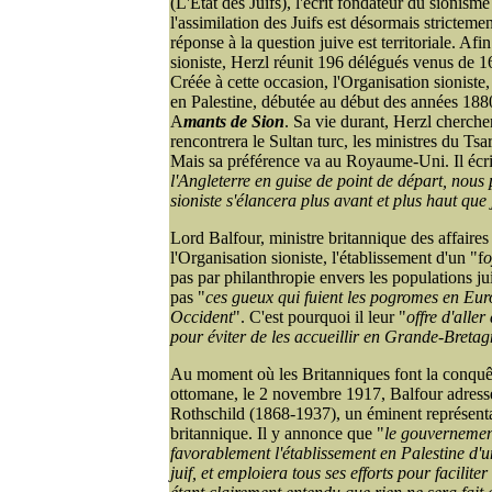
(L'État des Juifs), l'écrit fondateur du sionisme
l'assimilation des Juifs est désormais strictem
réponse à la question juive est territoriale. A
sioniste, Herzl réunit 196 délégués venus de 1
Créée à cette occasion, l'Organisation sioniste
en Palestine, débutée au début des années 18
A
mants de Sion
. Sa vie durant, Herzl chercher
rencontrera le Sultan turc, les ministres du Ts
Mais sa préférence va au Royaume-Uni. Il écri
l'Angleterre en guise de point de départ, nous 
sioniste s'élancera plus avant et plus haut qu
Lord Balfour, ministre britannique des affaire
l'Organisation sioniste, l'établissement d'un "f
o
pas par philanthropie envers les populations ju
pas "
ces gueux qui fuient les pogromes en Europ
Occident
". C'est pourquoi il leur "
offre d'aller
pour éviter de les accueillir en Grande-Breta
Au moment où les Britanniques font la conquête
ottomane, le 2 novembre 1917, Balfour adresse
Rothschild (1868-1937), un éminent représent
britannique. Il y annonce que "
le gouvernemen
favorablement l'établissement en Palestine d'u
juif, et emploiera tous ses efforts pour faciliter 