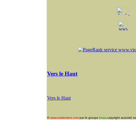
Vers le Haut
Vers le Haut
©
www.nuitdorient.com
par le groupe
boaz
,copyright autorisé s