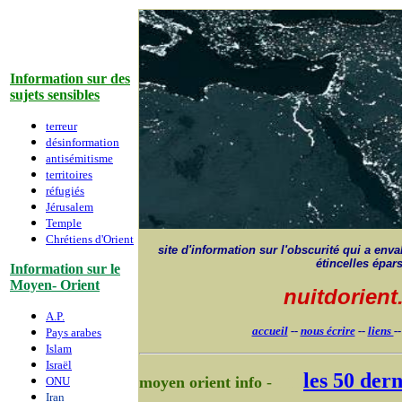
Information sur des
sujets sensibles
terreur
désinformation
antisémitisme
territoires
réfugiés
Jérusalem
Temple
Chrétiens d'Orient
site d'information sur l'obscurité qui a envah
étincelles épar
Information sur le
Moyen- Orient
nuitdorien
A.P.
accueil
--
nous écrire
--
liens
-
Pays arabes
Islam
Israë
l
les 50 dern
moyen orient info
-
ONU
-LLL
Iran