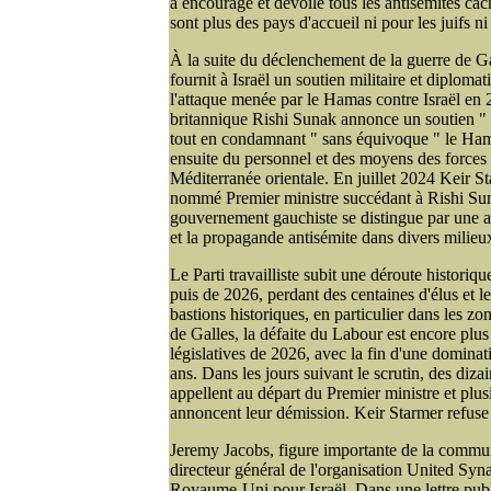
a encouragé et dévoilé tous les antisémites ca
sont plus des pays d'accueil ni pour les juifs ni
À la suite du déclenchement de la guerre de
fournit à Israël un soutien militaire et diplom
l'attaque menée par le Hamas contre Israël en 
britannique Rishi Sunak annonce un soutien " 
tout en condamnant " sans équivoque " le H
ensuite du personnel et des moyens des forces
Méditerranée orientale. En juillet 2024 Keir Sta
nommé Premier ministre succédant à Rishi Sun
gouvernement gauchiste se distingue par une att
et la propagande antisémite dans divers milieu
Le Parti travailliste subit une déroute historiq
puis de 2026, perdant des centaines d'élus et le
bastions historiques, en particulier dans les z
de Galles, la défaite du Labour est encore plus
législatives de 2026, avec la fin d'une dominat
ans. Dans les jours suivant le scrutin, des dizai
appellent au départ du Premier ministre et p
annoncent leur démission. Keir Starmer refuse
Jeremy Jacobs, figure importante de la commun
directeur général de l'organisation United Sy
Royaume-Uni pour Israël. Dans une lettre publ