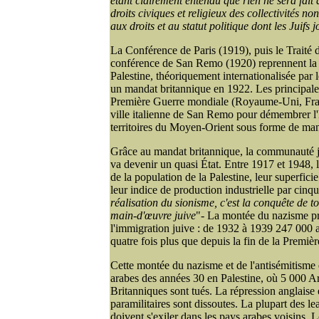
étant clairement entendu que rien ne sera fait q
droits civiques et religieux des collectivités non
aux droits et au statut politique dont les Juifs 
La Conférence de Paris (1919), puis le Traité d
conférence de San Remo (1920) reprennent la p
Palestine, théoriquement internationalisée par 
un mandat britannique en 1922. Les principales
Première Guerre mondiale (Royaume-Uni, France
ville italienne de San Remo pour démembrer l'
territoires du Moyen-Orient sous forme de man
Grâce au mandat britannique, la communauté ju
va devenir un quasi État. Entre 1917 et 1948, 
de la population de la Palestine, leur superficie 
leur indice de production industrielle par cinqu
réalisation du sionisme, c'est la conquête de t
main-d'œuvre juive
"- La montée du nazisme p
l'immigration juive : de 1932 à 1939 247 000 ar
quatre fois plus que depuis la fin de la Premiè
Cette montée du nazisme et de l'antisémitisme 
arabes des années 30 en Palestine, où 5 000 Ar
Britanniques sont tués. La répression anglaise 
paramilitaires sont dissoutes. La plupart des lea
doivent s'exiler dans les pays arabes voisins.