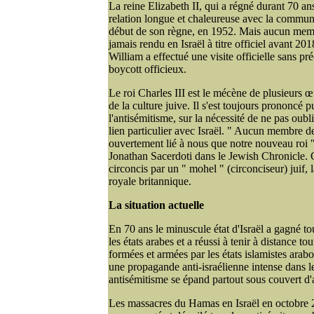
La reine Elizabeth II, qui a régné durant 70 an
relation longue et chaleureuse avec la communa
début de son règne, en 1952. Mais aucun membr
jamais rendu en Israël à titre officiel avant 201
William a effectué une visite officielle sans pr
boycott officieux.
Le roi Charles III est le mécène de plusieurs œu
de la culture juive. Il s'est toujours prononcé
l'antisémitisme, sur la nécessité de ne pas oubli
lien particulier avec Israël. " Aucun membre de
ouvertement lié à nous que notre nouveau roi ", 
Jonathan Sacerdoti dans le Jewish Chronicle. Ch
circoncis par un " mohel " (circonciseur) juif, l
royale britannique.
La situation actuelle
En 70 ans le minuscule état d'Israël a gagné t
les états arabes et a réussi à tenir à distance tou
formées et armées par les états islamistes ara
une propagande anti-israélienne intense dans 
antisémitisme se épand partout sous couvert d'
Les massacres du Hamas en Israël en octobre 