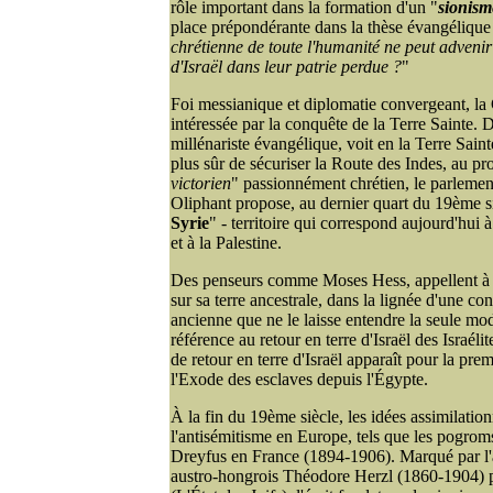
rôle important dans la formation d'un "
sionism
place prépondérante dans la thèse évangélique 
chrétienne de toute l'humanité ne peut advenir
d'Israël dans leur patrie perdue ?
"
Foi messianique et diplomatie convergeant, la
intéressée par la conquête de la Terre Sainte.
millénariste évangélique, voit en la Terre Sain
plus sûr de sécuriser la Route des Indes, au pro
victorien
" passionnément chrétien, le parlement
Oliphant propose, au dernier quart du 19ème si
Syrie
" - territoire qui correspond aujourd'hui à
et à la Palestine.
Des penseurs comme Moses Hess, appellent à l
sur sa terre ancestrale, dans la lignée d'une con
ancienne que ne le laisse entendre la seule mod
référence au retour en terre d'Israël des Israél
de retour en terre d'Israël apparaît pour la pre
l'Exode des esclaves depuis l'Égypte.
À la fin du 19ème siècle, les idées assimilation
l'antisémitisme en Europe, tels que les pogrom
Dreyfus en France (1894-1906). Marqué par l'an
austro-hongrois Théodore Herzl (1860-1904) 