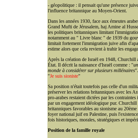
- géopolitique : il pensait qu'une présence juiv
l'influence britannique au Moyen-Orient.
Dans les années 1930, face aux émeutes arabes 
Grand Mufti de Jérusalem, haj Amine al Hussei
les politiques britanniques limitant l'immigratio
notamment au " Livre blanc " de 1939 du gouv
limitait fortement l'immigration juive afin d'ap
estime alors que cela revient à trahir les engag
Après la création de Israël en 1948, Churchill
État. Il décrit la naissance d'Israël comme : "
un
monde à considérer sur plusieurs millénaires
"
"
Je suis sioniste
"
Sa position n'était toutefois pas celle d'un milit
préserver les relations britanniques avec les A
pro-arabes restaient dictées par les contraintes
par un engagement idéologique pur. Churchill f
britanniques favorables au sionisme au 20ème si
foyer national juif en Palestine, puis l'existence
fois historiques, morales, stratégiques et impéri
Position de la famille royale