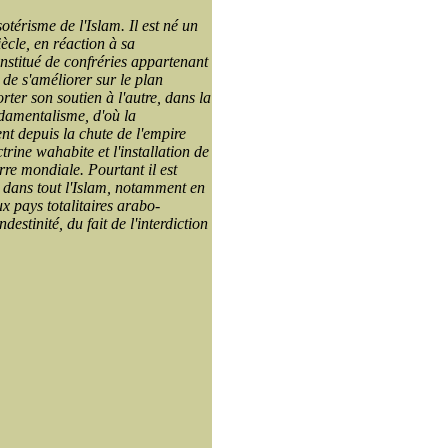
sotérisme de l'Islam. Il est né un
iècle, en réaction à sa
nstitué de confréries appartenant
 de s'améliorer sur le plan
ter son soutien à l'autre, dans la
ndamentalisme, d'où la
nt depuis la chute de l'empire
trine wahabite et l'installation de
rre mondiale. Pourtant il est
t dans tout l'Islam, notamment en
 pays totalitaires arabo-
estinité, du fait de l'interdiction