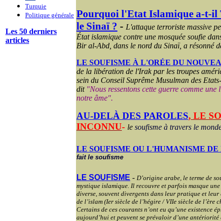
Turquie
Pourquoi l'Etat Islamique a-t-il
Politique générale
le Sinaï ?
-
L'attaque terroriste massive p
Les 50 derniers
État islamique contre une mosquée soufie dans
articles
Bir al-Abd, dans le nord du Sinaï, a résonné d
LE SOUFISME À L'ORÉE DU NOUVE
de la libération de l'Irak par les troupes améri
sein du Conseil Suprême Musulman des Etats
dit
"Nous ressentons cette guerre comme une li
notre âme"
.
AU-DELÀ DES PAROLES
, L
E S
INCONNU
-
le
soufisme à travers le mond
LE SOUFISME OU L'HUMANISME DE 
fait le soufisme
LE SOUFISME
-
D’origine arabe, le terme de s
mystique islamique. Il recouvre et parfois masque un
diverse, souvent divergents dans leur pratique et leur
de l’islam (Ier siècle de l’hégire / VIIe siècle de l’ère
Certains de ces courants n’ont eu qu’une existence é
aujourd’hui et peuvent se prévaloir d’une antériorité d