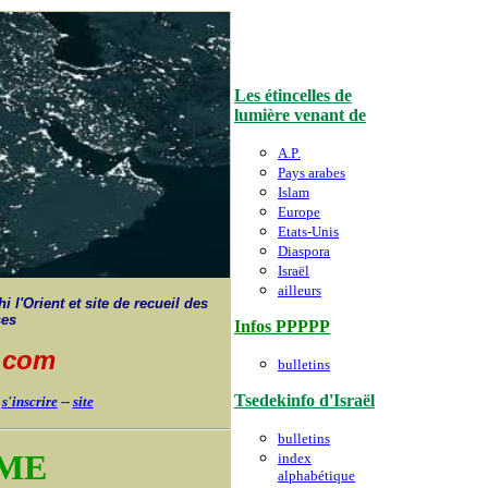
Les étincelles de
lumière venant de
A.P.
Pays arabes
Islam
Europe
Etats-Unis
Diaspora
Israël
ailleurs
i l'Orient et site de recueil des
ses
Infos PPPPP
t.com
bulletins
Tsedekinfo d'Israël
-
s'inscrire
--
site
bulletins
SME
index
alphabétique