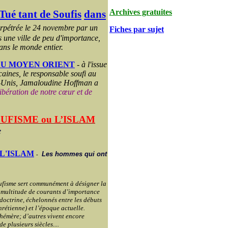
Archives gratuites
 Tué tant de Soufis
dans
erpétrée le 24 novembre par un
Fiches par sujet
 une ville de peu d'importance,
ans le monde entier.
AU MOYEN ORIENT
-
à l'issue
caines, le responsable soufi au
-Unis, Jamaloudine Hoffman a
bération de notre cœur et de
OUFISME ou L’ISLAM
e
L'ISLAM
Les hommes qui ont
-
oufisme sert communément à désigner la
e multitude de courants d’importance
 doctrine, échelonnés entre les débuts
 chrétienne) et l’époque actuelle.
phémère; d’autres vivent encore
e plusieurs siècles....