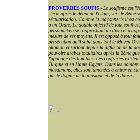
PROVERBES SOUFIS
-
Le soufisme est l'é
siècle après le début de l'Islam, vers le 8ème s
sécularisation. Comme la maçonnerie il est co
à un Ordre. Le double objectif de tout soufi est
personnel en se rapprochant du divin et d'appor
mesure de ses moyens. Il est opposé à tout fo
persécution qu'il subit dans tout le Moyen Orie
ottoman et surtout depuis la diffusion de la doc
pouvoirs arabes totalitaires après la 2ème gue
l'apanage des humbles. Les confréries existen
Turquie et en Haute Egypte. Dans les nombreux
musulmans, elles sont amenées à entrer en cland
par le dogme de la musique et de la danse...