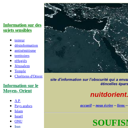
Information sur des
sujets sensibles
terreur
désinformation
antisémitisme
territoires
réfugiés
Jérusalem
Temple
Chrétiens d'Orient
site d'information sur l'obscurité qui a envah
étincelles épar
Information sur le
Moyen- Orient
nuitdorien
A.P.
accueil
--
nous écrire
--
liens
-
Pays arabes
Islam
Israë
l
SOUFI
ONU
Iran