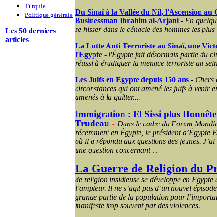
Turquie
Du Sinaï à la Vallée du Nil, l'Ascension a
Politique générale
Businessman Ibrahim al-Arjani
-
En quelque
se hisser dans le cénacle des hommes les plus
Les 50 derniers
articles
La Lutte Anti-Terroriste au Sinaï, une Vict
l'Egypte
-
l'Égypte fait désormais partie du c
réussi à éradiquer la menace terroriste au sein
Les Juifs en Egypte depuis 150 ans
-
Chers a
circonstances qui ont amené les juifs à venir en
amenés à la quitter....
Immigration : El Sissi plus Honnêt
Trudeau
-
Dans le cadre du Forum Mondial 
récemment en Égypte, le président d’Égypte El
où il a répondu aux questions des jeunes. J’ai
une question concernant
...
La Guerre de Religion du Pr
de religion insidieuse se développe en Egypte 
l’ampleur. Il ne s’agit pas d’un nouvel épisode
grande partie de la population pour l’important
manifeste trop souvent par des violences.