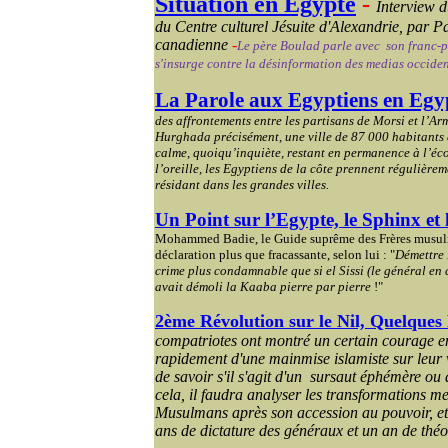
Situation en Egypte
-
Interview 
du Centre culturel Jésuite d'Alexandrie, par P
canadienne
-
Le père
Boulad
parle avec
son franc-p
s'insurge contre la désinformation des medias occide
La Parole aux Egyptiens en Egy
des affrontements entre les partisans de
Morsi
et l’Arm
Hurghada
précisément, une ville de 87 000 habitants à
calme, quoiqu’inquiète, restant en permanence à l’éco
l’oreille, les Egyptiens de la côte prennent régulièrem
résidant dans les grandes villes.
Un Point sur l’Egypte, le Sphinx et
Mohammed
Badie
, le Guide suprême des Frères musul
déclaration plus que fracassante, selon lui : "
Démettre
crime plus condamnable que si el Sissi (le général en
avait démoli la Kaaba pierre par pierre
!"
2ème Révolution sur le Nil, Quelques 
compatriotes ont montré un certain courage e
rapidement d'une mainmise islamiste sur leur v
de savoir s'il s'agit d'un
sursaut éphémère ou
cela, il faudra analyser les transformations m
Musulmans après son accession au pouvoir, et 
ans de dictature des généraux et un an de théo