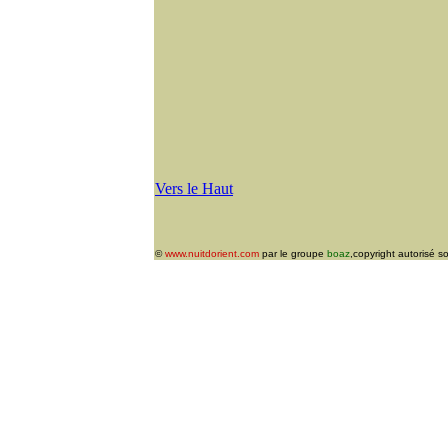
Vers le Haut
©
www.nuitdorient.com
par le groupe
boaz
,copyright autorisé s