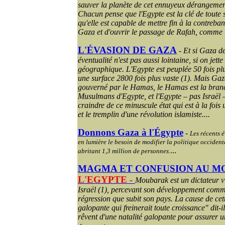
sauver la planète de cet ennuyeux dérangemen
Chacun pense que l'Egypte est la clé de toute s
qu'elle est capable de mettre fin à la contreb
Gaza et d'ouvrir le passage de Rafah, comme 
L'ÉVASION DE
GAZA
-
Et si Gaza de
éventualité n'est pas aussi lointaine, si on jett
géographique. L'Egypte est peuplée 50 fois plu
une surface 2800 fois plus vaste (1). Mais Gaza
gouverné par le Hamas, le Hamas est la branc
Musulmans d'Egypte, et l'Egypte – pas Israël – 
craindre de ce minuscule état qui est à la fois
et le tremplin d'une révolution islamiste.
...
Donnons Gaza à l'Égypte
-
Les récents 
en lumière le besoin de modifier la politique occidenta
...
abritant 1,3 million de personnes.
MAGMA ET CONFUSION AU M
L'EGYPTE
-
Moubarak est un dictateur vi
Israël (1), percevant son développement comm
régression que subit son pays. La cause de cett
galopante qui freinerait toute croissance" dit-
rêvent d'une natalité galopante pour assurer u