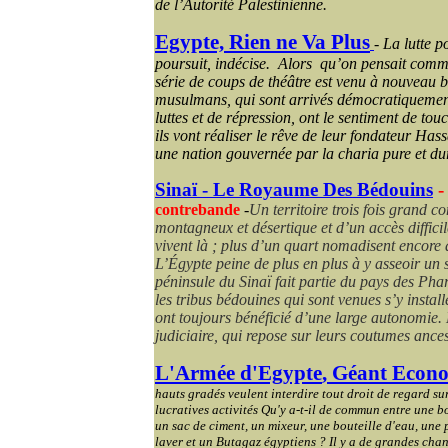
de l’Autorité Palestinienne.
Egypte, Rien ne Va Plus
-
La lutte p
poursuit, indécise. Alors qu’on pensait comme
série de coups de théâtre est venu à nouveau br
musulmans, qui sont arrivés démocratiquemen
luttes et de répression, ont le sentiment de touc
ils vont réaliser le rêve de leur fondateur Has
une nation gouvernée par la charia pure et dur
Sinaï - Le Royaume Des Bédouins
contrebande
-
Un territoire trois fois grand c
montagneux et désertique et d’un accès difficil
vivent là ; plus d’un quart nomadisent encore 
L’Égypte peine de plus en plus à y asseoir un s
péninsule du Sinaï fait partie du pays des Phar
les tribus bédouines qui sont venues s’y install
ont toujours bénéficié d’une large autonomie. 
judiciaire, qui repose sur leurs coutumes ancest
L'Armée d'
Egypte
, Géant
Econ
hauts gradés veulent interdire tout droit de regard sur
lucratives activités Qu'y a-t-il de commun entre une bou
un sac de ciment, un mixeur, une bouteille d'eau, une
laver et un Butagaz égyptiens ? Il y a de grandes chanc