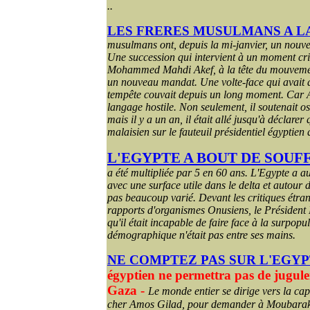
..
LES FRERES MUSULMANS A L
musulmans ont, depuis la mi-janvier, un no
Une succession qui intervient à un moment crit
Mohammed Mahdi
Akef
, à la tête du mouveme
un nouveau mandat. Une volte-face qui avait a
tempête couvait depuis un long moment. Car
langage hostile. Non seulement, il soutenait o
mais il y a un an, il était allé jusqu'à déclare
malaisien sur le fauteuil présidentiel égyptien 
L'EGYPTE A BOUT DE SOUF
a été multipliée par 5 en 60 ans. L'Egypte a au
avec une surface utile dans le delta et autour d
pas beaucoup varié. Devant les critiques étr
rapports d'organismes Onusiens, le Président 
qu'il était incapable de faire face à la surpop
démographique n'était pas entre ses mains.
NE COMPTEZ PAS SUR L'EGY
égyptien ne permettra pas de jugule
Gaza -
Le monde entier se dirige vers la cap
cher Amos
Gilad
, pour demander à Moubarak q