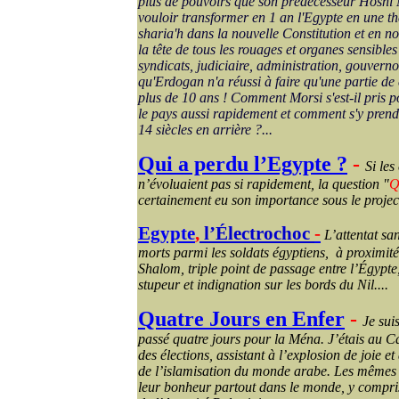
plus de pouvoirs que son prédécesseur Hosni 
vouloir transformer en 1 an l'Egypte en une thé
sharia'h dans la nouvelle Constitution et en
la tête de tous les rouages et organes sensible
syndicats, judiciaire, administration, gouvern
qu'Erdogan n'a réussi à faire qu'une partie d
plus de 10 ans ! Comment Morsi s'est-il pris p
le pays aussi rapidement et comment s'y prend-
14 siècles en arrière ?...
Qui a perdu l’Egypte ?
-
Si le
n’évoluaient pas si rapidement, la question "
Q
certainement eu son importance sous le proje
Egypte
,
l’Électrochoc
-
L’attentat sa
morts parmi les soldats égyptiens, à proximité
Shalom
, triple point de passage entre l’Égypt
stupeur et indignation sur les bords du Nil....
Quatre Jours en Enfer
-
Je sui
passé quatre jours pour la
Ména
. J’étais au C
des élections, assistant à l’explosion de joie et
de l’islamisation du monde arabe. Les même
leur bonheur partout dans le monde, y compris