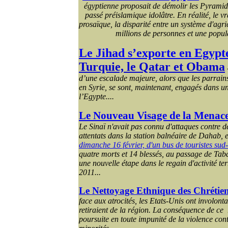
égyptienne proposait de démolir les Pyramide
passé préislamique idolâtre. En réalité, le v
prosaïque, la disparité entre un système d'agri
millions de personnes et une popula
Le Jihad s’exporte en Egypt
Turquie, le Qatar et
Obama
d’une escalade majeure, alors que les parrain
en Syrie, se sont, maintenant, engagés dans u
l’Egypte....
Le Nouveau Visage de la Menace
Le Sinaï n'avait pas connu d'attaques contre de
attentats dans la station balnéaire de Dahab, 
dimanche 16 février, d'un bus de touristes sud
quatre morts et 14 blessés, au passage de Taba
une nouvelle étape dans le regain d'activité te
2011...
Le Nettoyage Ethnique des Chrétie
face aux atrocités, les Etats-Unis ont involont
retiraient de la région. La conséquence de ce r
poursuite en toute impunité de la violence contr