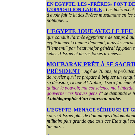
EN EGYPTE, LES «FRÈRES» FONT D
L'OPPOSITION LAÏQUE
-
Les libéraux et
d'avoir fait le lit des Frères musulmans en les
politique....
L’EGYPTE JOUE AVEC LE FEU
que conduit l’armée égyptienne de temps à autr
explicitement comme l’ennemi, mais les caracté
"l’ennemi" par l’état major général égyptien 
celles d’Israël et de ses forces armées.
...
MOUBARAK PRÊT À SE SACRIF
PRÉSIDENT
-
Agé de 76 ans, le préside
de révéler qu’il se prépare à briguer un cinqu
sa décision, ricane Al-Nahar, il sera forcément
quitter le pouvoir, ma conscience me l’interdit
gouverner ces braves gens ?
" se demande le 
Autobiographie d’un bourreau arabe.
...
L'EGYPTE, MENACE SÉRIEUSE
ET
G
cause à Israël plus de dommages diplomatique
militaire plus grande que tous ces Etats qui
Steinitz...