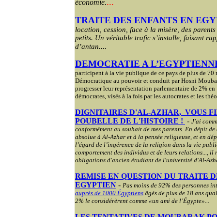
...
économie.
TRAITE DES ENFANTS EN EG
location, cession, face à la misère, des parents
petits. Un véritable trafic s’installe, faisant r
...
d’antan.
DEMOCRATIE A L’EGYPTIENN
participent à la vie publique de ce pays de plus de 70 m
Démocratique au pouvoir et conduit par Hosni Moubarak
progresser leur représentation parlementaire de 2% en 
démocrates, visés à la fois par les autocrates et les théo
DIGNITAIRES D'AL-AZHAR,
VOUS F
POUBELLE DE L'HISTOIRE !
-
J'ai comm
conformément au souhait de mes parents. En dépit de 
absolue à Al-Azhar et à la pensée religieuse, et en dép
l’égard de l’ingérence de la religion dans la vie publi
comportement des individus et de leurs relations..., il 
obligations d'ancien étudiant de l'université d'Al-Azha
REMISE EN QUESTION DU TRAITE D
EGYPTIEN
-
Pas moins de 92% des personnes int
auprès de 1000 Égyptiens
âgés de plus de 18 ans quali
2% le considérèrent comme «un ami de l’Égypte»...
L
ES TENTATIVES DE MOUBARAK PO