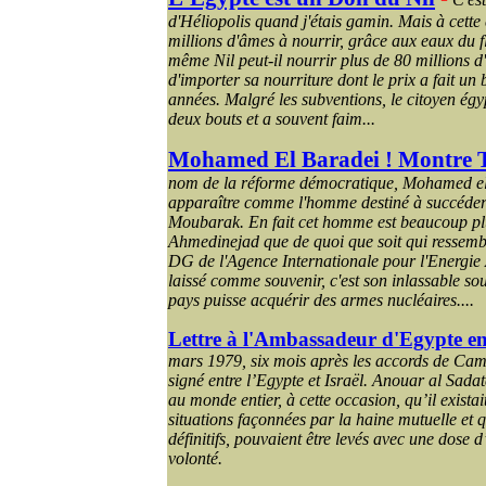
d'Héliopolis quand j'étais gamin. Mais à cette
millions d'âmes à nourrir, grâce aux eaux du 
même Nil peut-il nourrir plus de 80 millions d
d'importer sa nourriture dont le prix a fait un
années. Malgré les subventions, le citoyen égyp
deux bouts et a souvent faim...
Mohamed El
Baradei
! Montre T
nom de la réforme démocratique, Mohamed el 
apparaître comme l'homme destiné à succéder
Moubarak. En fait cet homme est beaucoup p
Ahmedinejad que de quoi que soit qui ressem
DG de l'Agence Internationale pour l'Energie 
laissé comme souvenir, c'est son inlassable sou
pays puisse acquérir des armes nucléaires....
Lettre à l'Ambassadeur d'Egypte e
mars 1979, six mois après les accords de Camp
signé entre l’Egypte et Israël. Anouar al Sad
au monde entier, à cette occasion, qu’il existai
situations façonnées par la haine mutuelle et 
définitifs, pouvaient être levés avec une dose 
volonté.