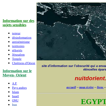
Information sur des
sujets sensibles
terreur
désinformation
antisémitisme
territoires
réfugiés
Jérusalem
Temple
Chrétiens d'Orient
site d'information sur l'obscurité qui a envah
étincelles épar
Information sur le
Moyen- Orient
nuitdorien
A.P.
accueil
--
nous écrire
--
liens
-
Pays arabes
Islam
Israë
l
EGYP
ONU
Iran