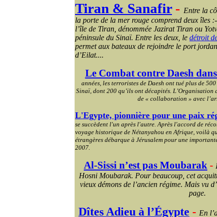
Tiran &
Sanafir
-
Entre la cô
la porte de la mer rouge comprend deux îles :- 
l’île de Tiran, dénommée
Jazirat
Tiran ou
Yotv
péninsule du Sinaï. Entre les deux, le
détroit d
permet aux bateaux de rejoindre le port jordan
d’Eilat....
Le Combat contre
Daesh
dans 
années, les terroristes de
Daesh
ont tué plus de 500
Sinaï, dont 200 qu’ils ont décapités. L’Organisation 
de « collaboration » avec l’a
L'Egypte, pionnière pour une paix ré
se succèdent l'un après l'autre. Après l'accord de réco
voyage historique de Nétanyahou en Afrique, voilà que
étrangères débarque à Jérusalem pour une importante 
2007.
Al-Sissi n’est pas Moubarak
-
Hosni Moubarak. Pour beaucoup, cet acquitte
vieux démons de l’ancien régime.
Mais vu d’
page.
Dîtes Adieu à l’Égypte
-
En l’