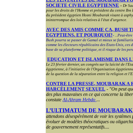
SOCIETE CIVILE EGYPTIENNE
-
Dr Saa
pour les droits de l'Homme et président du centre Ibn 
du président égyptien Hosni Moubarak visant à asphyx
ininterrompue des lois relatives à l'état d'urgence.
AVEC DES AMIS COMME ÇA,
BUSH T
EGYPTIENS. ET POURQUOI?
-
...
Peut-être
Bush pourra se passer de Gamal et mieux se familiari
comme les électeurs républicains des Etats-Unis, ces 
base de sa plateforme politique, et il risque de les pe
EDUCATION ET ISLAMISME DANS 
Le 23 février dernier, un congrès sur la laïcité de l'Et
égyptienne, à l'initiative de l'Organisation égyptien
de la question de la séparation entre la religion et l'E
CONTRE LA PRESSE, MOUBARAK A 
HARCÈLEMENT SEXUEL
-
"On peut qua
des plus mauvaises en ce qui concerne la liber
constate
Al-Ahram Hebdo
...
L’ULTIMATUM DE MOUBARAK
attendons désespérément de voir les systèmes
évoluer de modèles théocratiques ou oligarchi
de gouvernement représentatifs....