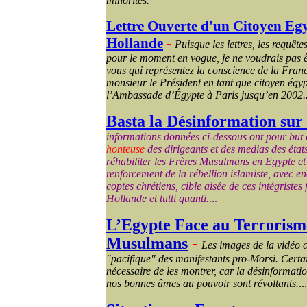
minorités.
Lettre Ouverte d'un Citoyen Egy
Hollande
-
Puisque les lettres, les requêtes
pour le moment en vogue, je ne voudrais pas êt
vous qui représentez la conscience de la Fran
monsieur le Président en tant que citoyen égyp
l’Ambassade d’Égypte à Paris jusqu’en 2002..
Basta la Désinformation sur
informations données ci-dessous ont pour but 
honteuse
des dirigeants et des medias des état
réhabiliter les Frères Musulmans en Egypte et
renforcement de la rébellion islamiste, avec 
coptes chrétiens, cible aisée de ces intégriste
Hollande et tutti quanti.
...
L’Egypte Face au Terrorism
Musulmans
-
Les images de la vidéo ci
"pacifique" des manifestants pro-
Morsi
. Certa
nécessaire de les montrer, car la
désinformati
nos bonnes âmes au pouvoir sont révoltants.
...